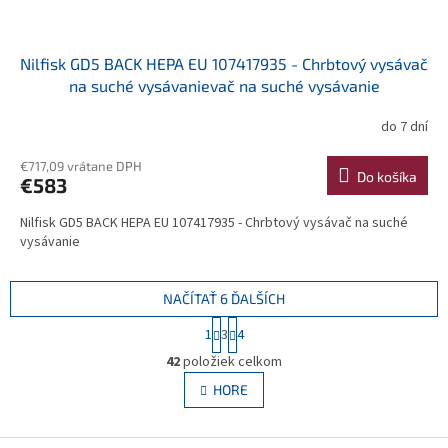
Nilfisk GD5 BACK HEPA EU 107417935 - Chrbtový vysávač
na suché vysávanievač na suché vysávanie
do 7 dní
€717,09 vrátane DPH
Do košíka
€583
Nilfisk GD5 BACK HEPA EU 107417935 - Chrbtový vysávač na suché
vysávanie
NAČÍTAŤ 6 ĎALŠÍCH
S
1
3
4
t
O
r
42
položiek celkom
v
á
l
HORE
n
á
k
d
o
v
Z
a