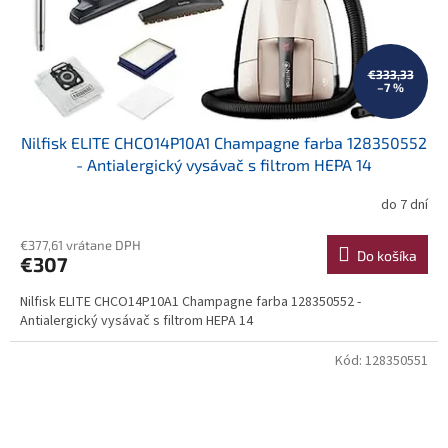
€333,33
–7 %
Nilfisk ELITE CHCO14P10A1 Champagne farba 128350552
- Antialergický vysávač s filtrom HEPA 14
do 7 dní
€377,61 vrátane DPH
Do košíka
€307
Nilfisk ELITE CHCO14P10A1 Champagne farba 128350552 -
Antialergický vysávač s filtrom HEPA 14
Kód:
128350551