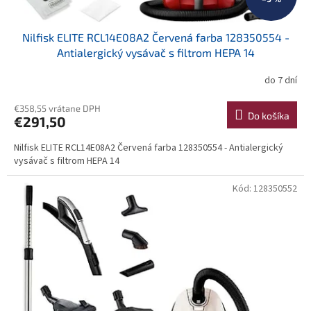
Nilfisk ELITE RCL14E08A2 Červená farba 128350554 -
Antialergický vysávač s filtrom HEPA 14
do 7 dní
€358,55 vrátane DPH
Do košíka
€291,50
Nilfisk ELITE RCL14E08A2 Červená farba 128350554 - Antialergický
vysávač s filtrom HEPA 14
Kód:
128350552