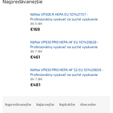
Najpredávanejšie
Nilfisk VP300 R HEPA EU 107421157 -
Profesionálny vysávač na suché vysávanie
do 5 dní
€169
Nilfisk VP930 PRO HEPA HF EU 107420628 -
Profesionálny vysávač na suché vysávanie
do 7 dní
€461
Nilfisk VP930 PRO HEPA HF S2 EU 107420659 -
Profesionálny vysávač na suché vysávanie
do 7 dní
€481
R
a
Najpredávanejšie
Najlacnejšie
Najdrahšie
Abecedne
d