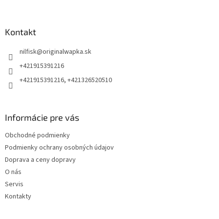
a
c
á
n
i
p
i
e
ä
Kontakt
e
p
t
r
nilfisk
@
originalwapka.sk
i
v
e
k
+421915391216
y
+421915391216, +421326520510
v
ý
p
i
Informácie pre vás
s
u
Obchodné podmienky
Podmienky ochrany osobných údajov
Doprava a ceny dopravy
O nás
Servis
Kontakty