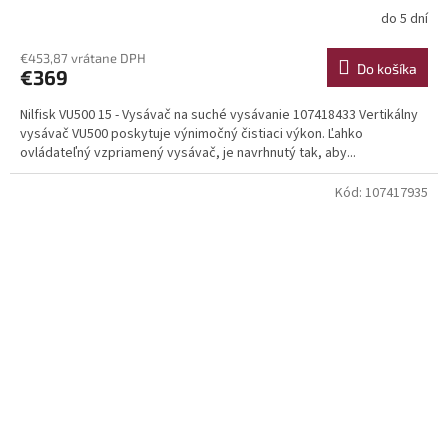
do 5 dní
€453,87 vrátane DPH
Do košíka
€369
Nilfisk VU500 15 - Vysávač na suché vysávanie 107418433 Vertikálny
vysávač VU500 poskytuje výnimočný čistiaci výkon. Ľahko
ovládateľný vzpriamený vysávač, je navrhnutý tak, aby...
Kód:
107417935