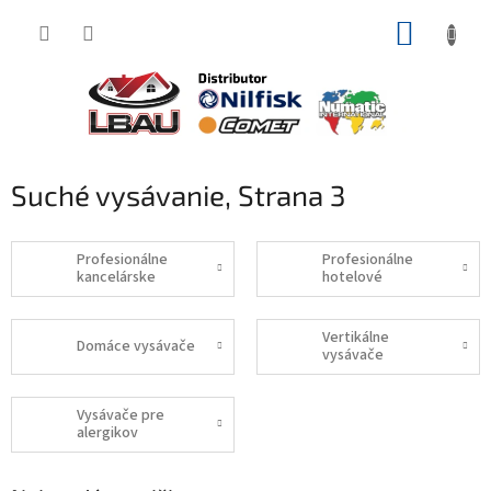
Prejsť
NÁKUP
na
obsah
KOŠÍK
Suché vysávanie
, Strana 3
Profesionálne
Profesionálne
kancelárske
hotelové
Vertikálne
Domáce vysávače
vysávače
Vysávače pre
alergikov