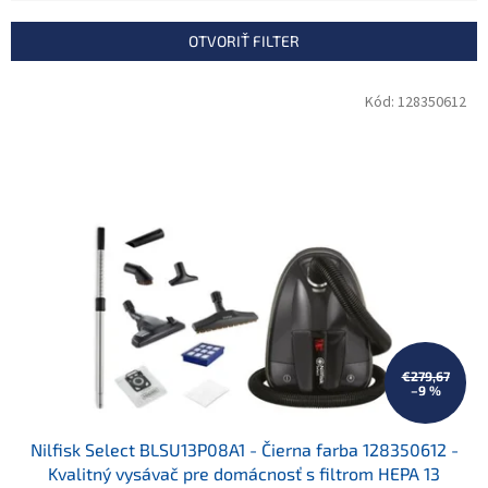
e
n
OTVORIŤ FILTER
i
e
V
Kód:
128350612
p
ý
r
p
o
i
d
s
u
p
k
r
t
o
o
d
v
u
k
t
o
€279,67
–9 %
v
Nilfisk Select BLSU13P08A1 - Čierna farba 128350612 -
Kvalitný vysávač pre domácnosť s filtrom HEPA 13