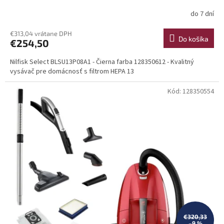
do 7 dní
€313,04 vrátane DPH
Do košíka
€254,50
Nilfisk Select BLSU13P08A1 - Čierna farba 128350612 - Kvalitný
vysávač pre domácnosť s filtrom HEPA 13
Kód:
128350554
€320,33
–9 %