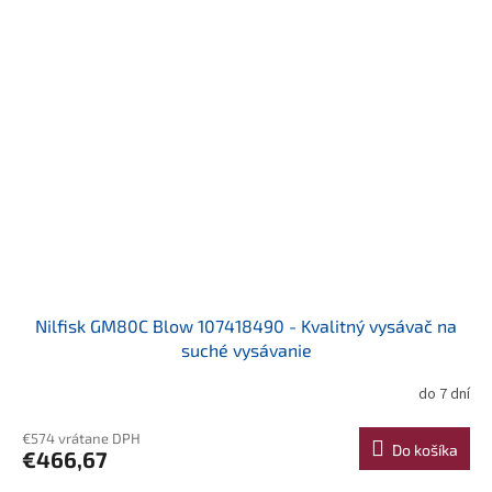
Nilfisk GM80C Blow 107418490 - Kvalitný vysávač na
suché vysávanie
do 7 dní
€574 vrátane DPH
Do košíka
€466,67