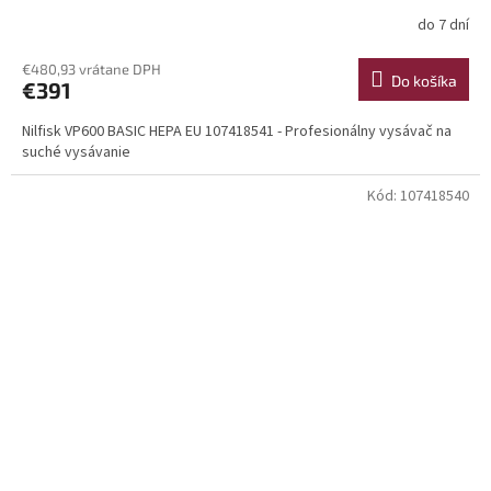
do 7 dní
€480,93 vrátane DPH
Do košíka
€391
Nilfisk VP600 BASIC HEPA EU 107418541 - Profesionálny vysávač na
suché vysávanie
Kód:
107418540