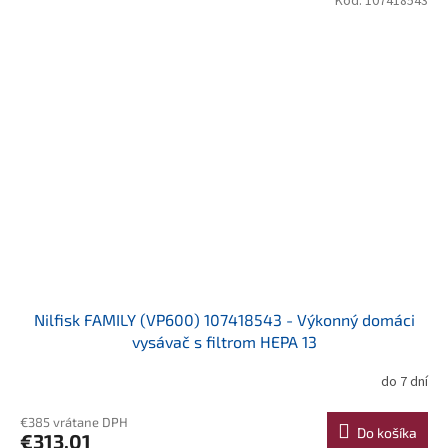
Kód:
107418543
Nilfisk FAMILY (VP600) 107418543 - Výkonný domáci
vysávač s filtrom HEPA 13
do 7 dní
€385 vrátane DPH
Do košíka
€313,01